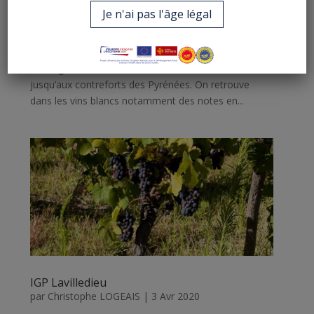
par
admin
|
3 Avr 2020
Je n'ai pas l'âge légal
IGP Ariège Vignobles du Sud-Ouest IGP Ariège L’IGP
Ariège s’étend au sud de la plaine toulousaine, tout
au long des coteaux de la vallée de la Lèze et
jusqu’aux contreforts des Pyrénées. On retrouve
dans les vins blancs notamment des notes en...
IGP Lavilledieu
par
Christophe LOGEAIS
|
3 Avr 2020