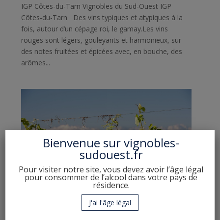
IGP Côtes-du-Tarn Vignobles du Sud-Ouest IGP
Côtes-du-Tarn Des vins typiques et atypiques à la
fois, autour d’un cépage roi, le gamay.Les vins
rouges sont légers, gouleyants et harmonieux, sur
des notes fruitées et épicées avec, en bouche, des
arômes...
Bienvenue sur
vignobles-
sudouest.fr
Pour visiter notre site, vous devez avoir l’âge légal
pour consommer de l’alcool dans votre pays de
résidence.
J'ai l'âge légal
IGP Ariège