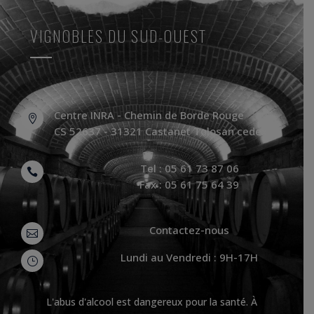
VIGNOBLES DU SUD-OUEST
Centre INRA - Chemin de Borde Rouge

CS 52637 - 31321 Castanet Tolosan cedex
Tel : 05 61 73 87 06

Fax : 05 61 75 64 39
Contactez-nous

Lundi au Vendredi : 9H-17H
}
L'abus d'alcool est dangereux pour la santé. À