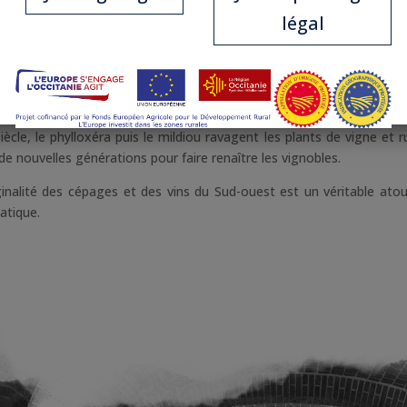
nt à eux, rapportent des ceps de vigne pour essayer de les acclimate
légal
deaux puis la vallée de la Loire.
laquelle se jettent toutes les rivières du Sud-ouest (Tarn, Gers, Lot
elle les vins sont acheminés sur les célèbres gabarres.
ants courants d’échanges, les vignobles du Sud-ouest ont préservé l
siècle, le phylloxéra puis le mildiou ravagent les plants de vigne et r
s de nouvelles générations pour faire renaître les vignobles.
riginalité des cépages et des vins du Sud-ouest est un véritable ato
atique.