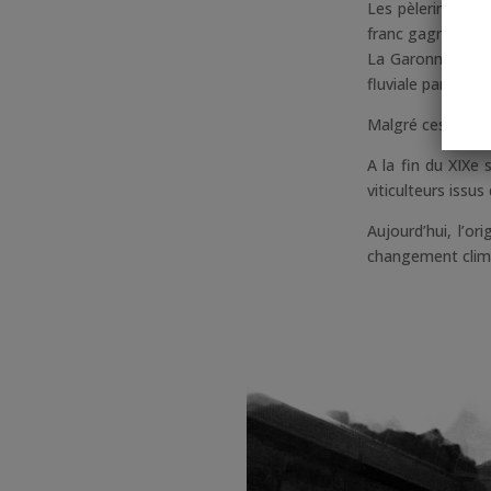
Les pèlerins, qua
franc gagnent Bor
La Garonne, dans 
fluviale par la qu
Malgré ces import
A la fin du XIXe 
viticulteurs issu
Aujourd’hui, l’o
changement clim