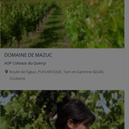
DOMAINE DE MAZUC
AOP Coteaux du Quercy
Route de figeac, PUYLAROQUE, Tarn-et-Garonne 82240,
Occitanie