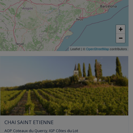
+
−
Leaflet
|
©
OpenStreetMap
contributors
CHAI SAINT ETIENNE
AOP Coteaux du Quercy
,
IGP Côtes du Lot