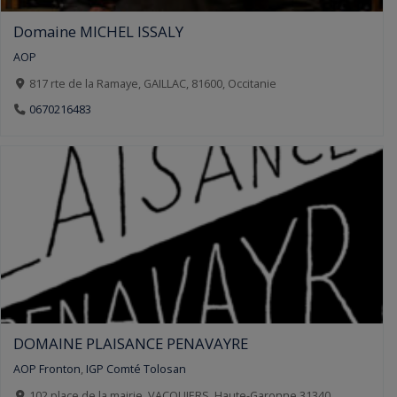
Domaine MICHEL ISSALY
AOP
817 rte de la Ramaye, GAILLAC, 81600, Occitanie
0670216483
DOMAINE PLAISANCE PENAVAYRE
AOP Fronton
,
IGP Comté Tolosan
102 place de la mairie, VACQUIERS, Haute-Garonne 31340,