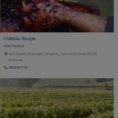
Château Boujac
AOP Fronton
427 chemin de boujac, campsas, Tarn-et-Garonne 82370,
Occitanie
0563301779