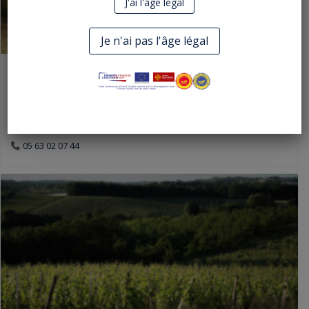
J'ai l'âge légal
Je n'ai pas l'âge légal
Domaine de GABACHOU
AOP Coteaux du Quercy
2895 rte de Paris, Montpezat de Quercy, Tarn-et-Garonne 82270,
Occitanie
05 63 02 07 44