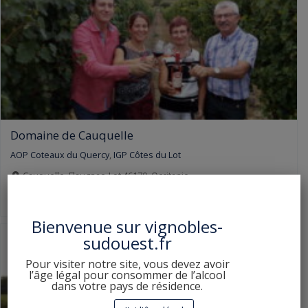
Domaine de Cauquelle
AOP Coteaux du Quercy
,
IGP Côtes du Lot
Cauquelle, Flaugnac, Lot 46170, Occitanie
0679821965 ou 0682595459
Bienvenue sur
vignobles-
sudouest.fr
Pour visiter notre site, vous devez avoir
l’âge légal pour consommer de l’alcool
dans votre pays de résidence.