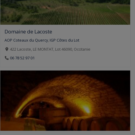
Domaine de Lacoste
AOP Coteaux du Quercy
,
IGP Côtes du Lot
422 Lacoste, LE MONTAT, Lot 46090, Occitanie
06 78 52 97 01