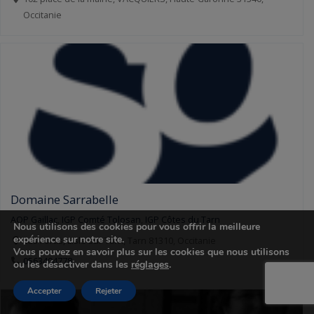
Occitanie
Domaine Sarrabelle
AOP Gaillac
,
IGP Comté Tolosan
,
IGP Côtes du Tarn
Nous utilisons des cookies pour vous offrir la meilleure
expérience sur notre site.
Les Fortis, Lisle sur Tarn, Tarn 81310, Occitanie
Vous pouvez en savoir plus sur les cookies que nous utilisons
0563404778
ou les désactiver dans les
réglages
.
Accepter
Rejeter