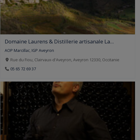
Domaine Laurens & Distillerie artisanale La...
AOP Marcillac
,
IGP Aveyron
Rue du Fiou, Clairvaux-d'Aveyron, Aveyron 12330, Occitanie
05 65 72 69 37