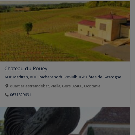
Château du Pouey
AOP Madiran
,
AOP Pacherenc du Vic-Bilh
,
IGP Côtes de Gascogne
quartier estremdebat, Viella, Gers 32400, Occitanie
0631829691