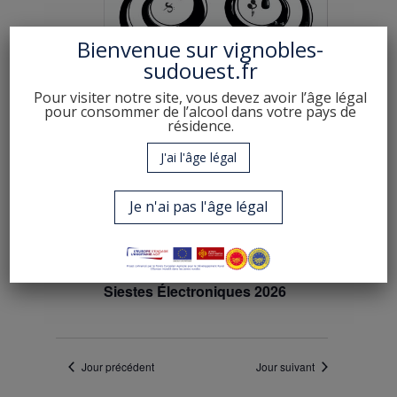
2026
Évènement
Bienvenue sur
vignobles-
sudouest.fr
Pour visiter notre site, vous devez avoir l’âge légal
pour consommer de l’alcool dans votre pays de
résidence.
J'ai l'âge légal
Je n'ai pas l'âge légal
jeudi 25 juin - 17:00
à
dimanche 28 juin -
22:00
Siestes Électroniques 2026
Jour précédent
Jour suivant