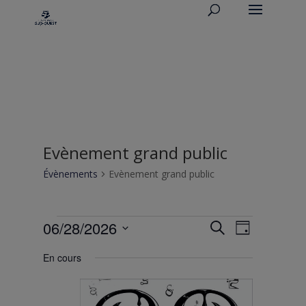
Evènement grand public
Évènements
Evènement grand public
Évènements
Recherche
Navigati
06/28/2026
Recherche
Jour
de
for
et
Sélectionnez
vues
dimanche
navigation
En cours
une
Évèneme
28
de
date.
juin
vues