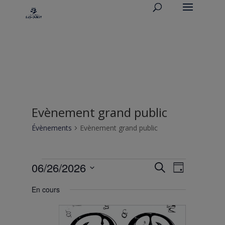
Evènement grand public
Évènements
Evènement grand public
Évènements
Recherche
Navigati
06/26/2026
Recherche
Jour
de
for
et
Sélectionnez
vues
vendredi
navigation
En cours
une
Évèneme
26
de
date.
juin
vues