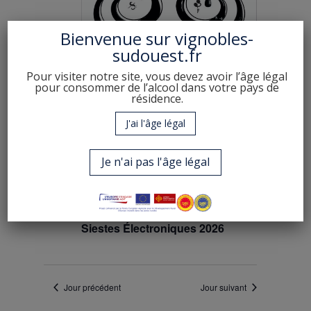
2026
Évènement
Bienvenue sur
vignobles-
sudouest.fr
Pour visiter notre site, vous devez avoir l’âge légal
pour consommer de l’alcool dans votre pays de
résidence.
J'ai l'âge légal
Je n'ai pas l'âge légal
jeudi 25 juin - 17:00
à
dimanche 28 juin -
22:00
Siestes Électroniques 2026
Jour précédent
Jour suivant