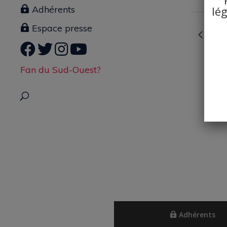
lé
Adhérents
Espace presse
Jour
Fan du Sud-Ouest?
Adhérents