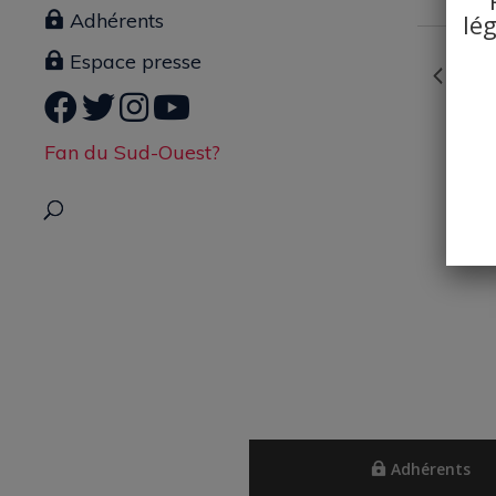
lé
Adhérents
Espace presse
Jour
Fan du Sud-Ouest?
Adhérents