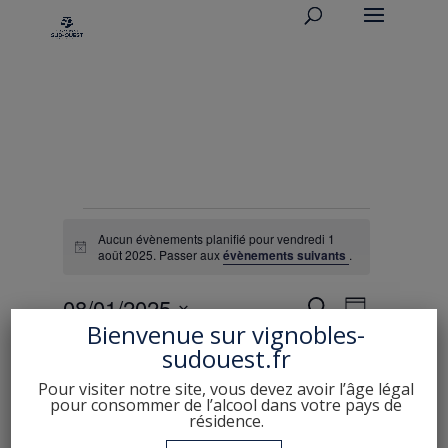
Évènements
Aucun évènements planifié pour vendredi 1
for
Notice
août 2025. Passer aux
évènements suivants
.
vendredi
Recherche
Navigati
1
08/01/2025
Recherche
Jour
de
et
Bienvenue sur
vignobles-
août
Sélectionnez
vues
navigation
sudouest.fr
une
2025
Évèneme
Jour précédent
Jour suivant
de
date.
Pour visiter notre site, vous devez avoir l’âge légal
vues
pour consommer de l’alcool dans votre pays de
résidence.
Évènement