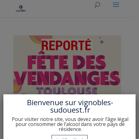
Bienvenue sur
vignobles-
sudouest.fr
Fête des vendanges 2023 TOULOUSE –
Pour visiter notre site, vous devez avoir l’âge légal
Reporté en 2024
pour consommer de l’alcool dans votre pays de
par
Christophe LOGEAIS
|
4 Sep 2023
|
Evenement
résidence.
grand public
,
Fête des vins