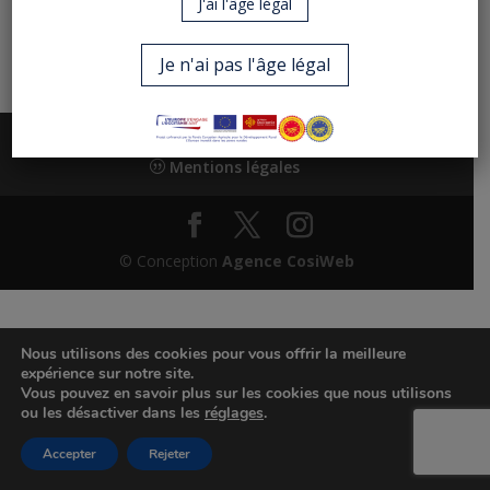
J'ai l'âge légal
La Fête des vendanges initialement programmée les
20 & 21 octobre est donc reporté en octobre 2024.
Je n'ai pas l'âge légal
Adhérents
Politique de confidentialité
Mentions légales
© Conception
Agence CosiWeb
Nous utilisons des cookies pour vous offrir la meilleure
expérience sur notre site.
Vous pouvez en savoir plus sur les cookies que nous utilisons
ou les désactiver dans les
réglages
.
Accepter
Rejeter