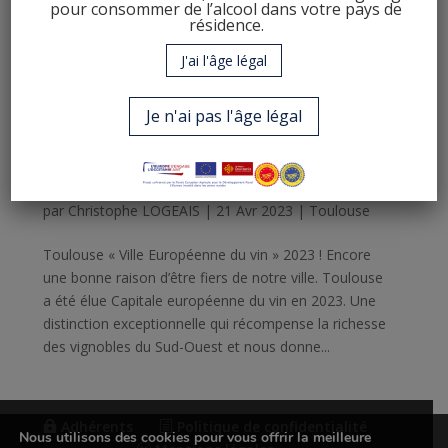
pour consommer de l’alcool dans votre pays de
résidence.
J'ai l'âge légal
Je n'ai pas l'âge légal
Toulouse, ville européenne du vin 2023 !
par
Christophe LOGEAIS
|
21 Avr 2023
|
Toulouse
Toulouse « Ville Européenne du vin » 2023 ! Encore
une bonne raison d’être fiers de notre ville. Toulouse
a été élue Capitale européenne du vin en 2023. Une
distinction exceptionnelle qui récompense la richesse
des vignobles du Sud-Ouest et nous donne...
Adhérents
Politique de confidentialité
Nous utilisons des cookies pour vous offrir la meilleure