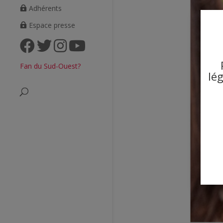
Adhérents
Espace presse
Fan du Sud-Ouest?
lé