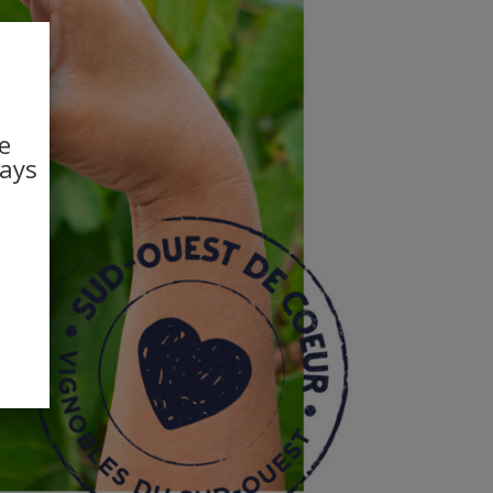
e
pays