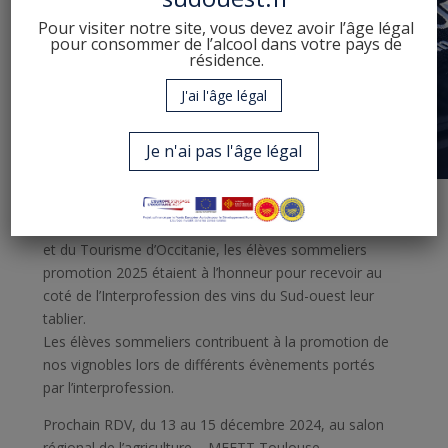
Pour visiter notre site, vous devez avoir l’âge légal
pour consommer de l’alcool dans votre pays de
résidence.
J'ai l'âge légal
Je n'ai pas l'âge légal
Le 4 novembre, au Lycée des Métiers de l’Hôtellerie
et du Tourisme d’Occitanie, les élèves sommeliers
promotion 2025 étaient à l’honneur pour recevoir au
coté de l’Interprofession des vins du Sud-ouest leur
tablier.
Les élèves sommeliers contribuent à la promotion de
nos vignobles lors de différents évènements portés
par l’interprofession.
Prochain RDV, du 13 au 15 décembre 2024, au salon
régional de l’agriculture – MEETT Toulouse.