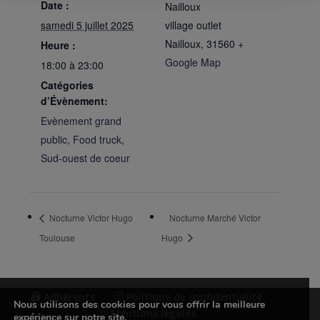
Date :
Nailloux
samedi 5 juillet 2025
village outlet
Nailloux
,
31560
+
Heure :
Google Map
18:00 à 23:00
Catégories
d’Évènement:
Evènement grand
public
,
Food truck
,
Sud-ouest de coeur
Nocturne Victor Hugo
Nocturne Marché Victor
Toulouse
Hugo
Adhérents
Politique de confidentialité
Nous utilisons des cookies pour vous offrir la meilleure
Mentions légales
expérience sur notre site.