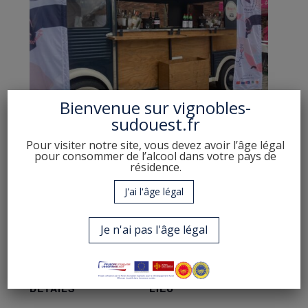
Bienvenue sur
vignobles-
sudouest.fr
RDV le 5 juillet au moulin à Nailloux
Pour visiter notre site, vous devez avoir l’âge légal
pour consommer de l’alcool dans votre pays de
résidence.
Food Truck et espace Sud-ouest de Cœur.
J'ai l'âge légal
Je n'ai pas l'âge légal
Ajouter au calendrier
DÉTAILS
LIEU