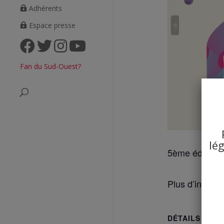
Adhérents
Espace presse
Fan du Sud-Ouest?
lé
5ème édition 
Plus d’inform
DÉTAILS