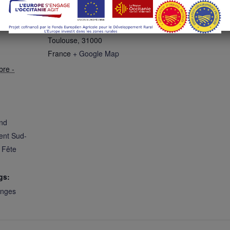
Toulouse
obre -
place victor hugo
Toulouse
,
31000
France
+ Google Map
bre -
nd
nt Sud-
,
Fête
gs:
anges