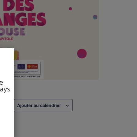
e
pays
e.
Ajouter au calendrier