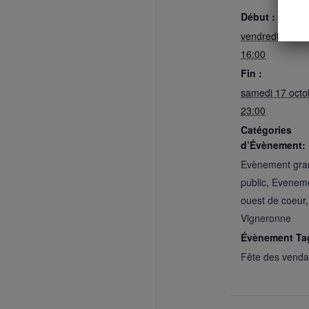
Début :
vendredi 16 oct
16:00
Fin :
samedi 17 octo
23:00
Catégories
d’Évènement:
Evènement gra
public
,
Eveneme
ouest de coeur
Vigneronne
Évènement Ta
Fête des vend