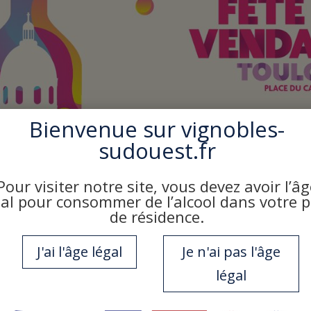
Bienvenue sur
vignobles-
sudouest.fr
Pour visiter notre site, vous devez avoir l’âg
gal pour consommer de l’alcool dans votre 
les 16 & 17 octobre 2026,
place du Capitole à Toulous
de résidence.
J'ai l'âge légal
Je n'ai pas l'âge
ations prochainement !
légal
LIEU