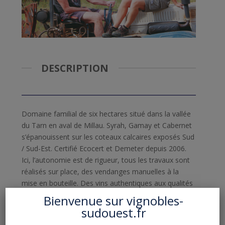
DESCRIPTION
Domaine familial de six hectares situé dans la vallée
du Tarn en aval de Millau. Syrah, Gamay et Cabernet
s’épanouissent sur les coteaux calcaires exposés Sud
/ Sud-Est. Certifié Ecocert et Demeter depuis 2006.
Ici, l’autonomie est de rigueur, tous les travaux sont
réalisés sur place, des vendanges manuelles à la
mise en bouteille. Des vins authentiques aux qualités
surprenantes !
Bienvenue sur
vignobles-
sudouest.fr
VISITES ET DEGUSTATIONS