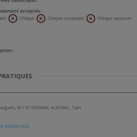
nnes handicapés :
aiement acceptés :
aire
Chèque
Chèque restaurant
Chèque vacances
ption :
PRATIQUES
Bourguets, 81170 VINDRAC ALAYRAC, Tarn
/// 0563561523