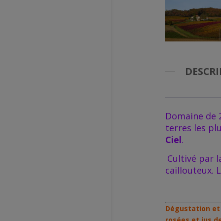
DESCRI
Domaine de 2
terres les p
Ciel
.
Cultivé par 
caillouteux. 
Dégustation et 
rosées et jus de