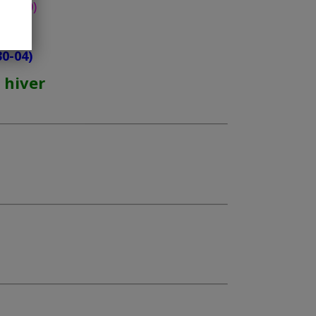
 31-10)
30-04)
 hiver