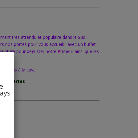
ement très attendu et populaire
dans le Sud-
urs nos
portes pour vous accueillir avec un buffet
peinture pour déguster notre
P
rimeur ainsi que les
s vendus à la cave.
ur offertes
e
pays
s