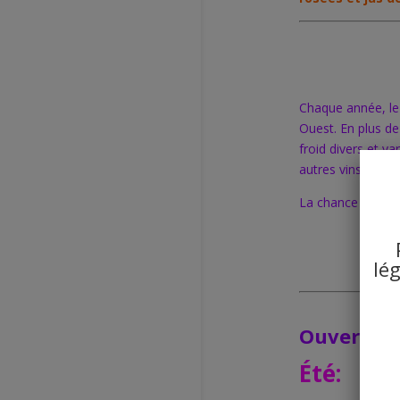
Chaque année, l
Ouest.
En plus de
froid divers et v
autres vins du
D
o
La chance peut v
lé
Ouvert to
Été
: