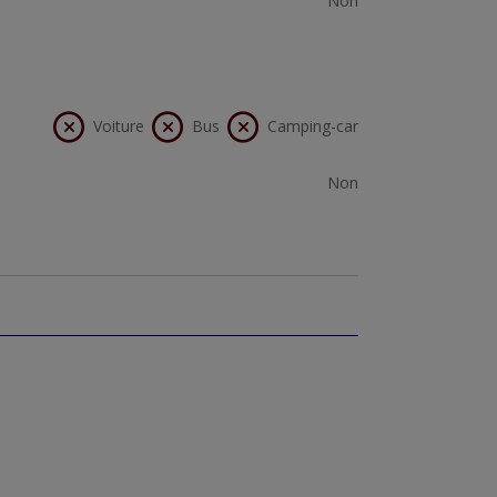
Non
Voiture
Bus
Camping-car
Non