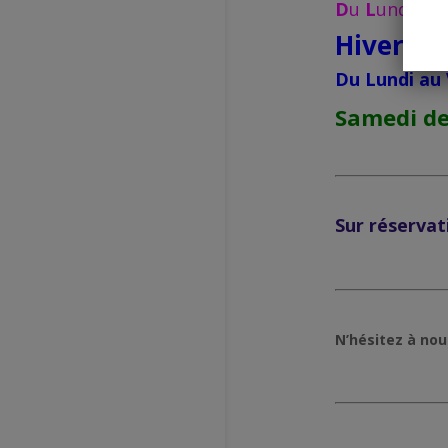
D
u
L
undi au
Hiver:
Du Lundi au 
Samedi de
Sur réservat
N’hésitez à no