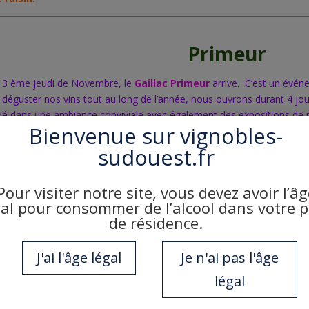
Primeur
e 3 ème jeudi de Novembre,
le
Gaillac Primeur
arrive.
C’est un évén
 déguster nos vins tout au long de
l’année, nous ouvrons durant 4 jo
arié dans une ambiance
conviviale avec également des expositions de
Bienvenue sur
vignobles-
maine.
sudouest.fr
ous sourire avec nos 10 bouchons gagnants
répartis dans nos carton
Un bouchon gagnant = 6 bouteilles de Prime
Pour visiter notre site, vous devez avoir l’âg
gal pour consommer de l’alcool dans votre 
de résidence.
J'ai l'âge légal
Je n'ai pas l'âge
ute l’année sauf dimanche et jours férié
légal