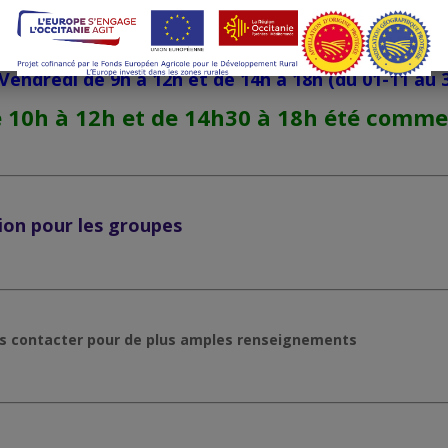
V
endredi de 9h à 12h et de 14h30 à 19h (du 01-05 au
Vendredi de 9h à 12h et de 14h à 18h
(du 01-11 au 
 10h à 12h et de 14h30 à 18h été comme
ion pour les groupes
us contacter pour de plus amples renseignements