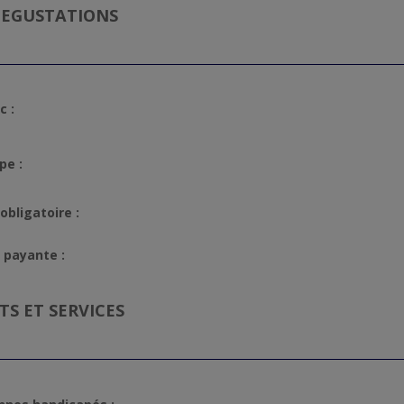
 DEGUSTATIONS
c :
pe :
obligatoire :
 payante :
S ET SERVICES