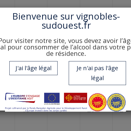
ènement,
évènement,
évènement,
évènement,
évè
Bienvenue sur
vignobles-
sudouest.fr
Pour visiter notre site, vous devez avoir l’âg
gal pour consommer de l’alcool dans votre 
0
0
0
0
11
12
13
14
de résidence.
ènement,
évènement,
évènement,
évènement,
évè
J'ai l'âge légal
Je n'ai pas l'âge
légal
0
0
0
0
18
19
20
21
ènement,
évènement,
évènement,
évènement,
évè