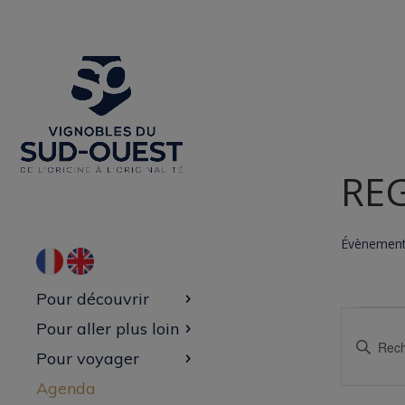
RE
Évènemen
Pour découvrir
Évèn
Reche
Pour aller plus loin
et
Saisir
Pour voyager
navig
mot-
clé.
de
Agenda
Recherche