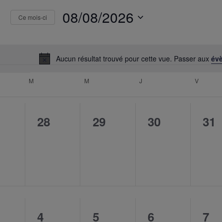
ts
08/08/2026
ements
Ce mois-ci
Sélectionnez
une
date.
Aucun résultat trouvé pour cette vue. Passer aux
év
Notice
drier
M
MARDI
M
MERCREDI
J
JEUDI
V
VENDR
ements
0
0
0
0
28
29
30
31
ènement,
évènement,
évènement,
évènement,
évè
0
0
0
0
4
5
6
7