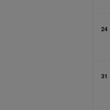
0
24
év
0
31
év