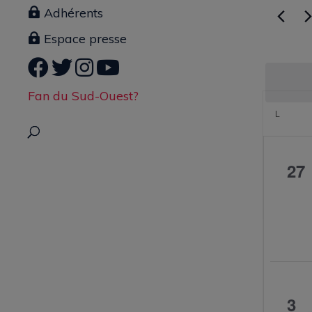
vues
Adhérents
Évènemen
Évèn
par
Espace presse
mot-
clé.
Calen
Fan du Sud-Ouest?
de
L
LUNDI
Évèn
0
27
év
0
3