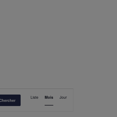
Navigation
de
Liste
Mois
Jour
Chercher
vues
Évènement